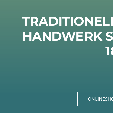
TRADITIONEL
HANDWERK S
1
ONLINESH