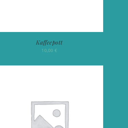
Kaffeepott
10,00
€