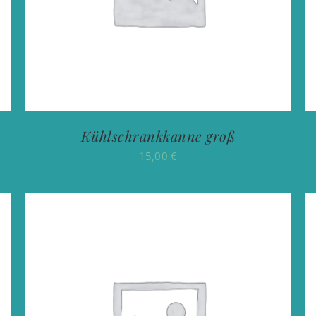
Kühlschrankkanne groß
15,00
€