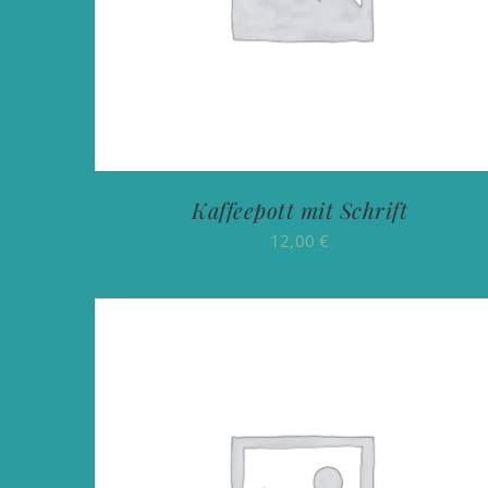
Kaffeepott mit Schrift
12,00
€