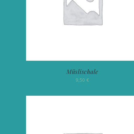
Müslischale
9,50
€