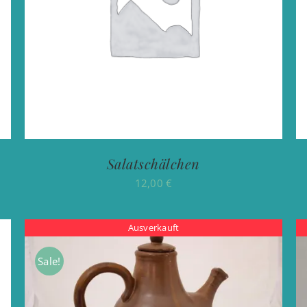
Salatschälchen
12,00
€
Ausverkauft
Sale!