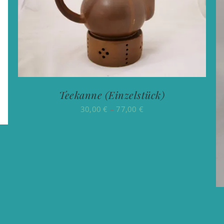
Teekanne (Einzelstück)
Preisspanne:
30,00
€
–
77,00
€
30,00 €
bis
77,00 €