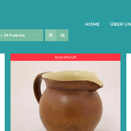
HOME
ÜBER U
ge
24 Produkte
Ausverkauft