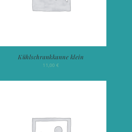
Kühlschrankkanne klein
11,00
€