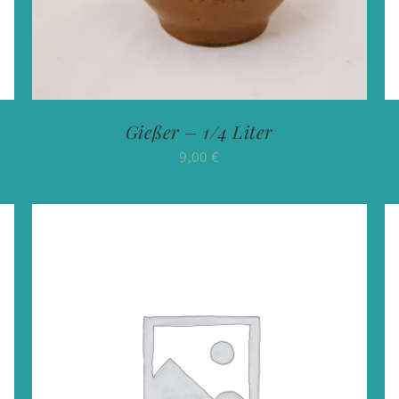
Gießer – 1/4 Liter
9,00
€