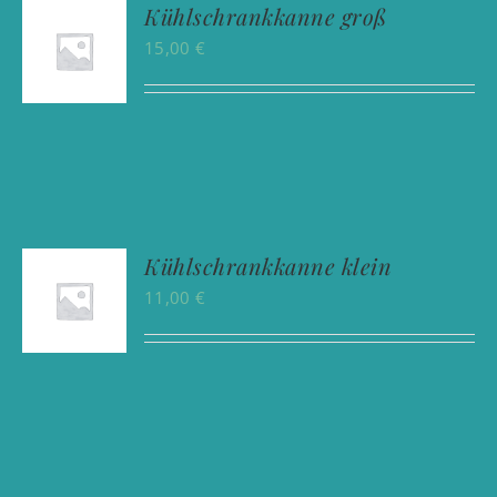
Kühlschrankkanne groß
15,00
€
Kühlschrankkanne klein
11,00
€