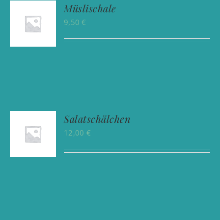
Müslischale
9,50
€
Salatschälchen
12,00
€