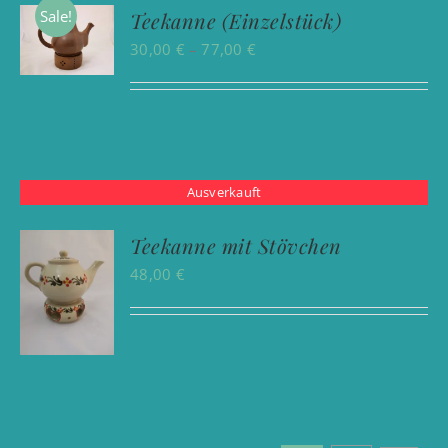
Sale!
Teekanne (Einzelstück)
Preisspanne:
30,00
€
–
77,00
€
30,00 €
bis
77,00 €
Ausverkauft
Teekanne mit Stövchen
48,00
€