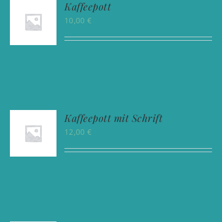
Kaffeepott
10,00
€
Kaffeepott mit Schrift
12,00
€