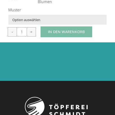
Blumen
Muster

IN DEN WARENKORB
Eierkäseform
L
Menge