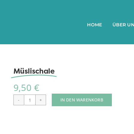
HOME
ÜBER U
Müslischale
9,50
€
IN DEN WARENKORB
Müslischale
Menge