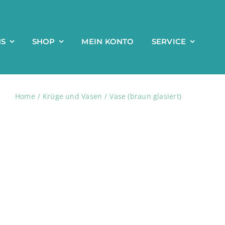
NS
SHOP
MEIN KONTO
SERVICE
Home
Krüge und Vasen
Vase (braun glasiert)