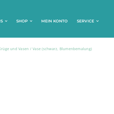
NS
SHOP
MEIN KONTO
SERVICE
Krüge und Vasen
Vase (schwarz, Blumenbemalung)