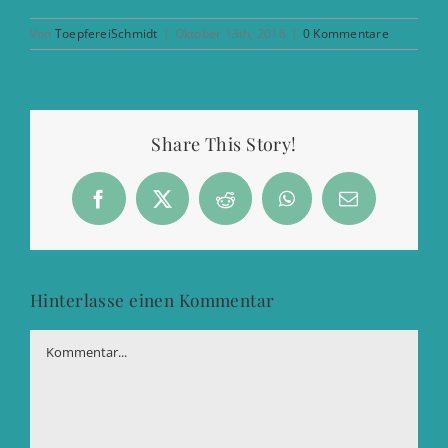
Von
ToepfereiSchmidt
|
Oktober 13th, 2018
|
0 Kommentare
Share This Story!
Facebook
X
Reddit
WhatsApp
E-
Mail
Hinterlasse einen Kommentar
Kommentar