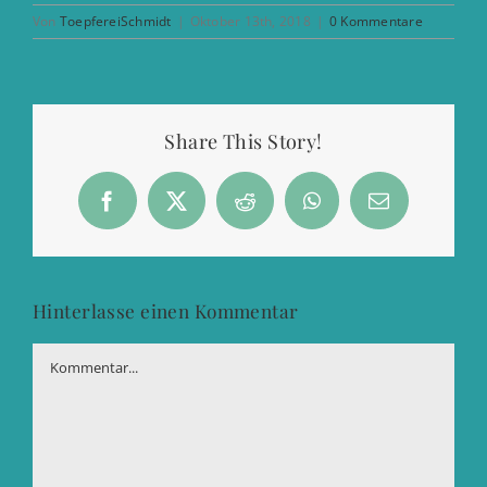
Von
ToepfereiSchmidt
|
Oktober 13th, 2018
|
0 Kommentare
Share This Story!
Facebook
X
Reddit
WhatsApp
E-
Mail
Hinterlasse einen Kommentar
Kommentar