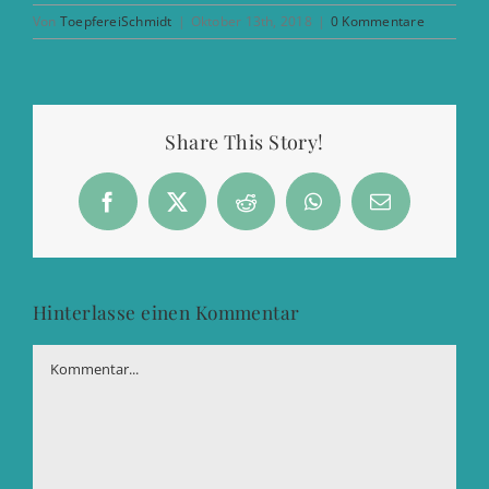
Von
ToepfereiSchmidt
|
Oktober 13th, 2018
|
0 Kommentare
Share This Story!
Facebook
X
Reddit
WhatsApp
E-
Mail
Hinterlasse einen Kommentar
Kommentar