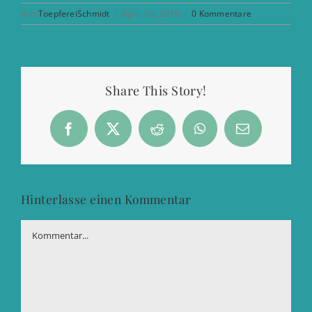
Von
ToepfereiSchmidt
|
April 1st, 2019
|
0 Kommentare
Share This Story!
Facebook
X
Reddit
WhatsApp
E-
Mail
Hinterlasse einen Kommentar
Kommentar