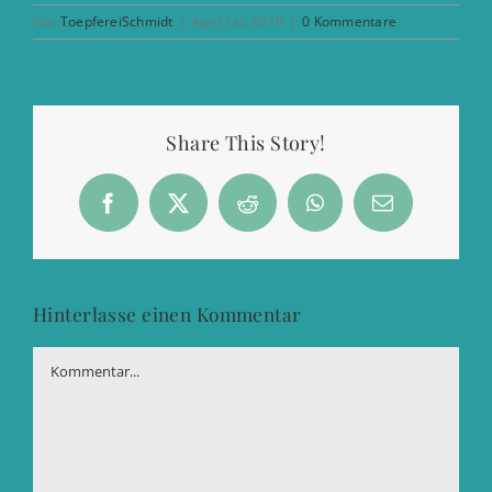
Von
ToepfereiSchmidt
|
April 1st, 2019
|
0 Kommentare
Share This Story!
Facebook
X
Reddit
WhatsApp
E-
Mail
Hinterlasse einen Kommentar
Kommentar