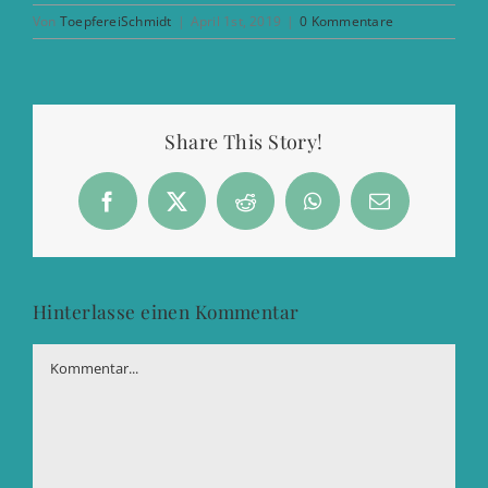
Von
ToepfereiSchmidt
|
April 1st, 2019
|
0 Kommentare
Share This Story!
Facebook
X
Reddit
WhatsApp
E-
Mail
Hinterlasse einen Kommentar
Kommentar