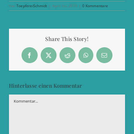
Von
ToepfereiSchmidt
|
April 1st, 2019
|
0 Kommentare
Share This Story!
Facebook
X
Reddit
WhatsApp
E-
Mail
Hinterlasse einen Kommentar
Kommentar