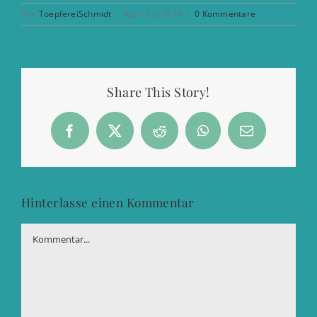
Von
ToepfereiSchmidt
|
April 1st, 2019
|
0 Kommentare
Share This Story!
Facebook
X
Reddit
WhatsApp
E-
Mail
Hinterlasse einen Kommentar
Kommentar