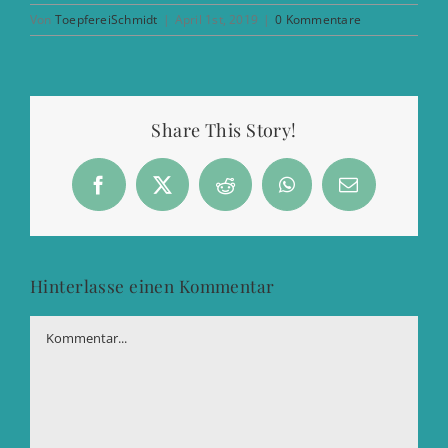
Von
ToepfereiSchmidt
|
April 1st, 2019
|
0 Kommentare
Share This Story!
Facebook
X
Reddit
WhatsApp
E-
Mail
Hinterlasse einen Kommentar
Kommentar