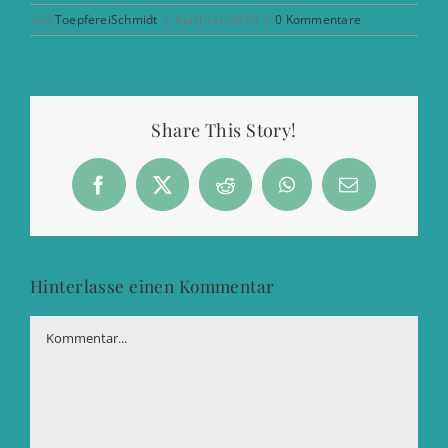
Von
ToepfereiSchmidt
|
April 1st, 2019
|
0 Kommentare
Share This Story!
Facebook
X
Reddit
WhatsApp
E-
Mail
Hinterlasse einen Kommentar
Kommentar