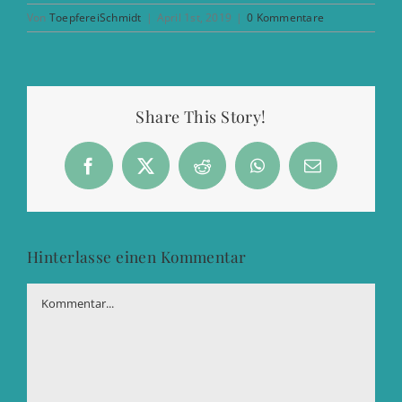
Von
ToepfereiSchmidt
|
April 1st, 2019
|
0 Kommentare
Share This Story!
Facebook
X
Reddit
WhatsApp
E-
Mail
Hinterlasse einen Kommentar
Kommentar