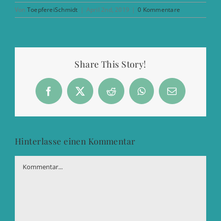
Von
ToepfereiSchmidt
|
April 2nd, 2019
|
0 Kommentare
Share This Story!
Facebook
X
Reddit
WhatsApp
E-
Mail
Hinterlasse einen Kommentar
Kommentar