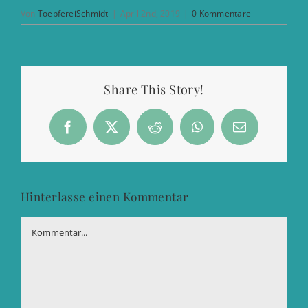
Von
ToepfereiSchmidt
|
April 2nd, 2019
|
0 Kommentare
Share This Story!
Facebook
X
Reddit
WhatsApp
E-
Mail
Hinterlasse einen Kommentar
Kommentar