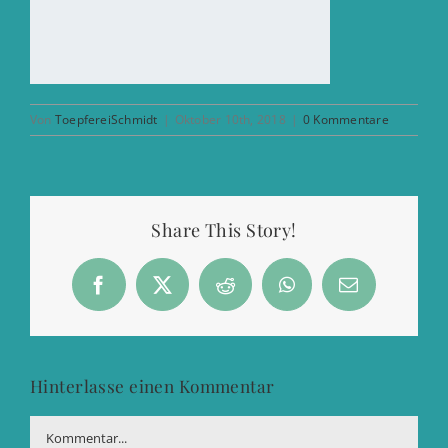
Von
ToepfereiSchmidt
|
Oktober 10th, 2018
|
0 Kommentare
Share This Story!
Facebook
X
Reddit
WhatsApp
E-
Mail
Hinterlasse einen Kommentar
Kommentar