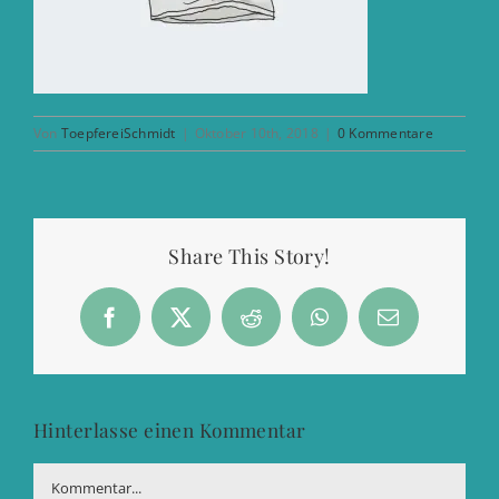
Von
ToepfereiSchmidt
|
Oktober 10th, 2018
|
0 Kommentare
Share This Story!
Facebook
X
Reddit
WhatsApp
E-
Mail
Hinterlasse einen Kommentar
Kommentar