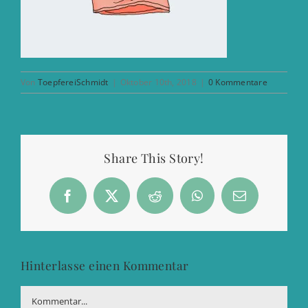
Von
ToepfereiSchmidt
|
Oktober 10th, 2018
|
0 Kommentare
Share This Story!
Facebook
X
Reddit
WhatsApp
E-
Mail
Hinterlasse einen Kommentar
Kommentar