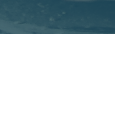
Sort by
Default Order
Show
12 Products