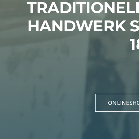
TRADITIONEL
HANDWERK S
1
ONLINESH