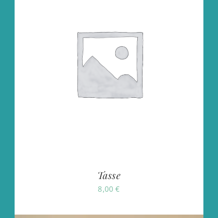
Tasse
8,00
€