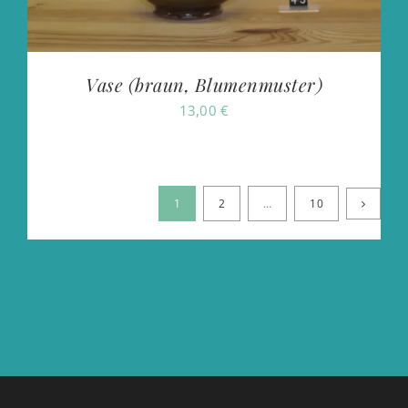
Vase (braun, Blumenmuster)
13,00
€
1
2
…
10