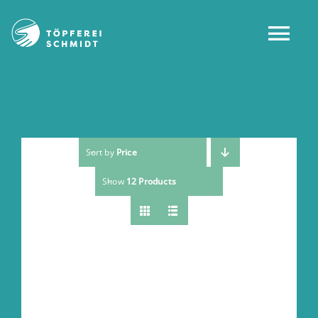
Zum
Inhalt
Tog
springen
Nav
Home
Über uns
Sort by
Price
Show
12 Products
Shop
Mein Konto
Service