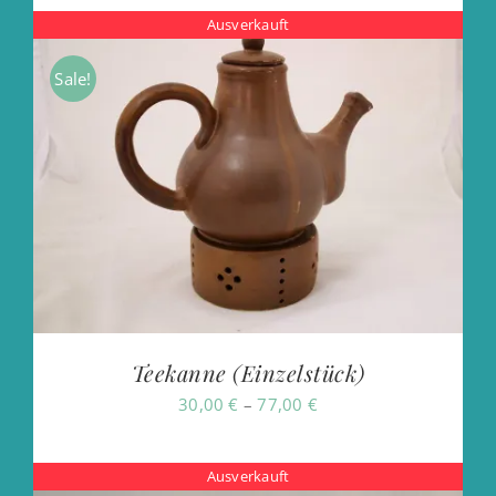
Ausverkauft
Sale!
Teekanne (Einzelstück)
Preisspanne:
30,00
€
–
77,00
€
30,00 €
bis
Ausverkauft
77,00 €