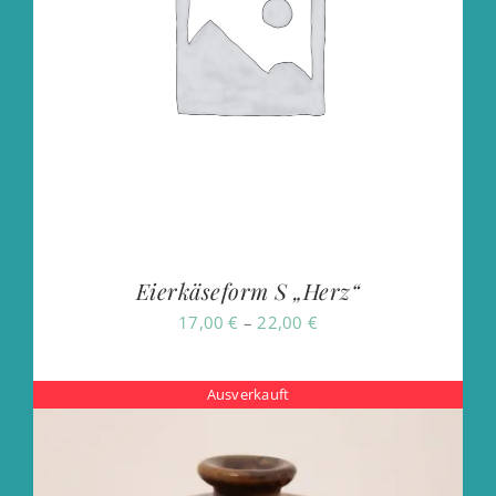
Eierkäseform S „Herz“
Preisspanne:
17,00
€
–
22,00
€
17,00 €
bis
Ausverkauft
22,00 €