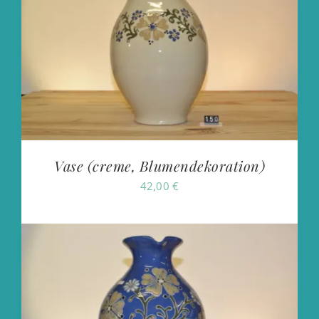
Vase (creme, Blumendekoration)
42,00
€