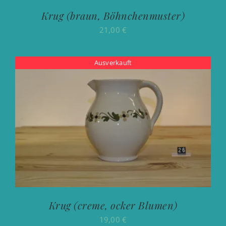
Krug (braun, Böhnchenmuster)
21,00
€
Ausverkauft
Krug (creme, ocker Blumen)
19,00
€