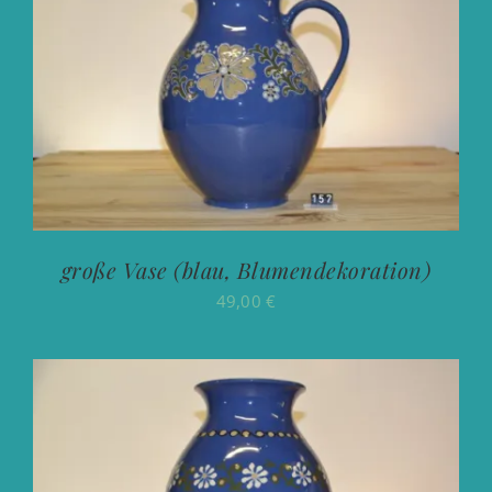
große Vase (blau, Blumendekoration)
49,00
€