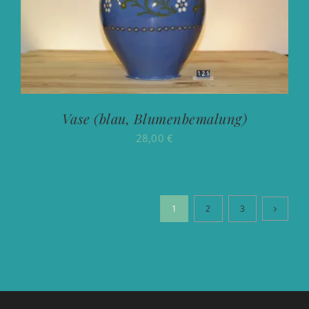
Vase (blau, Blumenbemalung)
28,00
€
1
2
3